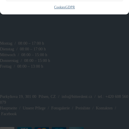
Cookies
GDPR
Montag / 08:00 – 17:00 h
Dienstag / 08:00 – 17:00 h
Mittwoch / 08:00 – 15:00 h
Donnerstag / 08:00 – 15:00 h
Freitag / 08:00 – 13:00 h
Purkyňova 19, 301 00 Pilsen, CZ /
info@bitterdent.cz
/ tel.: +420 608 560
079
Hauptseite
/
Unsere Pflege
/
Fotogalerie
/
Preisliste
/
Kontakten
/
Facebook